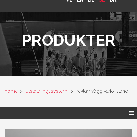
PL
EN
DE
SE
DK
PRODUKTER
home
>
utställningssystem
>
reklamvägg vario island